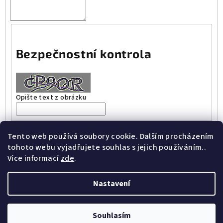
Bezpečnostní kontrola
Opište text z obrázku
Vložením zprávy souhlasíte s
podmínkami ochrany osobních
Tento web používá soubory cookie. Dalším procházením
údajů
tohoto webu vyjadřujete souhlas s jejich používáním..
Více informací
zde
.
Odeslat
Nastavení
Z
Copyright 2026
Ivana Urbanová
. Všechna práva vyhrazena.
á
Souhlasím