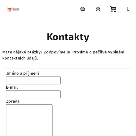
Přejít
na
obsah
Nákupní
Hledat
Přihlášení
Kontakty
košík
Máte nějaké otázky? Zodpovíme je. Prosíme o pečlivé vyplnění
kontaktních údajů.
Jméno a příjmení
E-mail
Zpráva