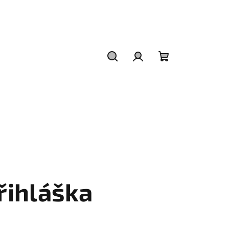
Hledat
Přihlášení
Nákupní
košík
řihláška