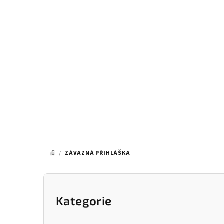
Přejít
na
obsah
/
ZÁVAZNÁ PŘIHLÁŠKA
DOMŮ
P
o
Kategorie
Přeskočit
kategorie
s